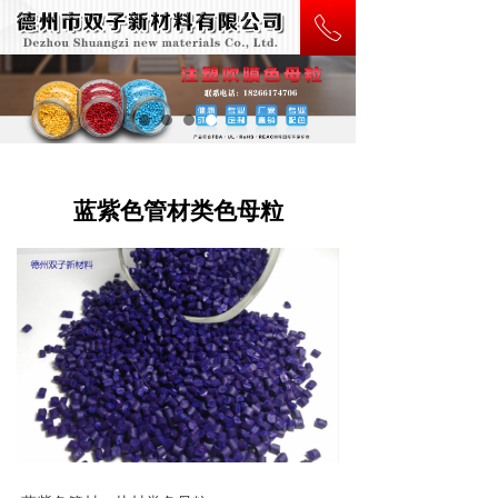
ꂅ
蓝紫色管材类色母粒