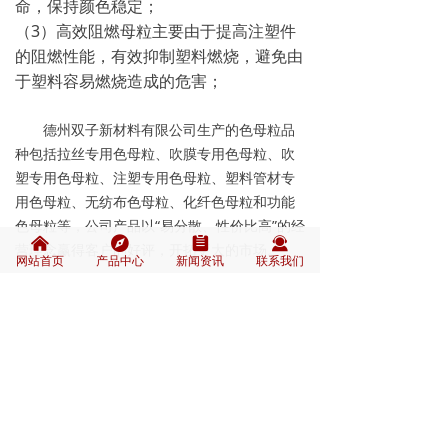
命，保持颜色稳定；
（3）高效阻燃母粒主要由于提高注塑件
的阻燃性能，有效抑制塑料燃烧，避免由
于塑料容易燃烧造成的危害；
德州双子新材料有限公司生产的色母粒品
种包括拉丝专用色母粒、吹膜专用色母粒、吹
塑专用色母粒、注塑专用色母粒、塑料管材专
用色母粒、无纺布色母粒、化纤色母粒和功能
色母粒等，公司产品以“易分散、性价比高”的经
낀
뀶
뀳
끤
营理念赢得客户的好评，开拓更大的市场。
网站首页
产品中心
新闻资讯
联系我们
上一个：
桔红色管材类色母粒
ꄴ
下一个：
黄色管材类色母粒
ꄲ