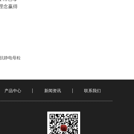
理念赢得
抗静电母粒
产品中心
新闻资讯
联系我们