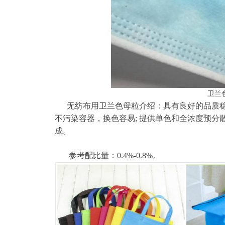
卫兰色母料
无纺布用卫兰色母粒介绍：具有良好的品质稳定
不污染容器，换色容易; 提供单色和全浓度预分
成。
参考配比量：0.4%-0.8%。