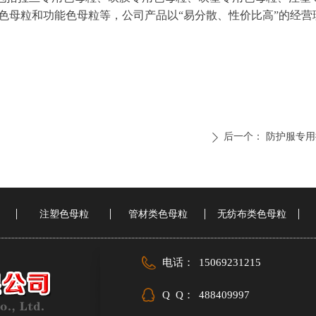
色母粒和功能色母粒等，公司产品以“易分散、性价比高”的经营
后一个：
防护服专用
ꄲ
注塑色母粒
管材类色母粒
无纺布类色母粒
电话：
15069231215
Q  Q：
488409997