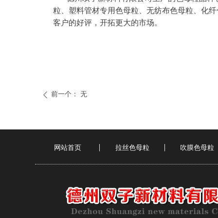
粒、塑料管材专用色母粒、无纺布色母粒、化纤
客户的好评，开拓更大的市场。
前一个：
无
ꄴ
网站首页
拉丝色母粒
吹膜色母粒