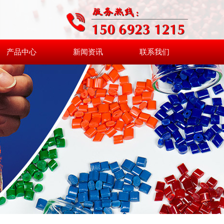
产品中心
新闻资讯
联系我们