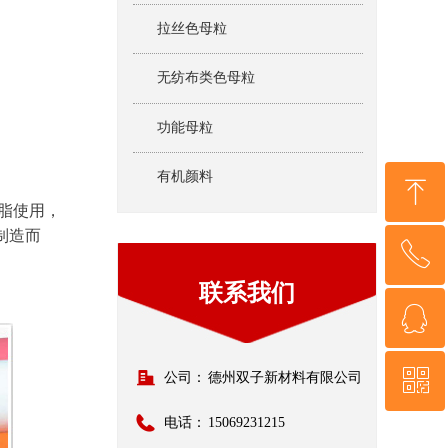
拉丝色母粒
无纺布类色母粒
功能母粒
有机颜料
ꁸ
脂使用，
制造而
ꂅ
回到顶部
联系我们
ꁗ
15069231215
ꀥ
公司：
德州双子新材料有限公司
QQ客服
电话：
15069231215
微信二维码