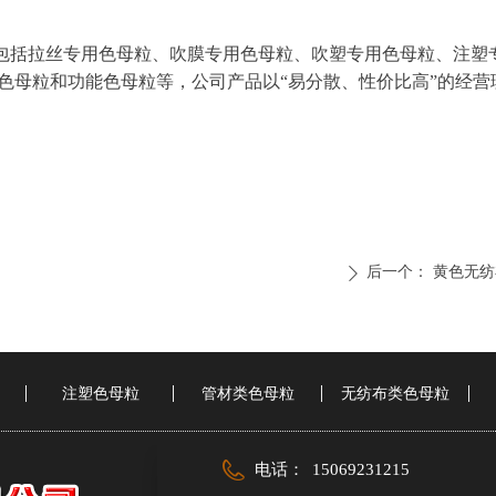
括拉丝专用色母粒、吹膜专用色母粒、吹塑专用色母粒、注塑
色母粒和功能色母粒等，公司产品以“易分散、性价比高”的经营
后一个：
黄色无纺
ꄲ
注塑色母粒
管材类色母粒
无纺布类色母粒
电话：
15069231215