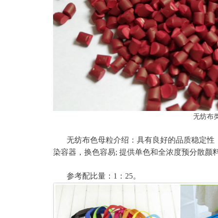
无纺布类色母
无纺布色母粒介绍：具有良好的品质稳定性，特
染容器，换色容易; 提供单色和全浓度预分散颜
参考配比量：1：25。