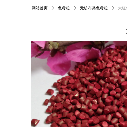
网站首页
ꄲ
色母粒
ꄲ
无纺布类色母粒
ꄲ
大红