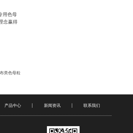
专用色母
理念赢得
布类色母粒
产品中心
新闻资讯
联系我们