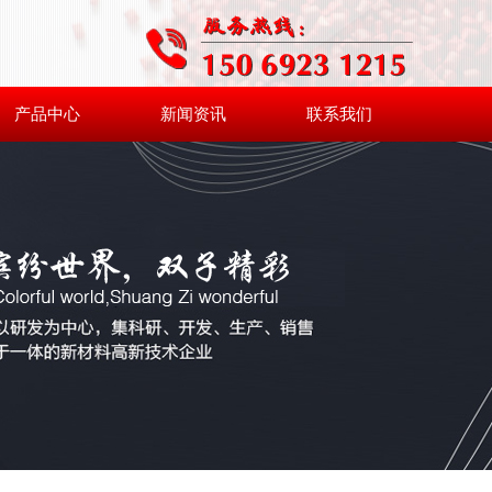
产品中心
新闻资讯
联系我们