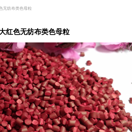
色无纺布类色母粒
大红色无纺布类色母粒