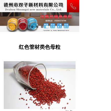
ꂅ
红色管材类色母粒