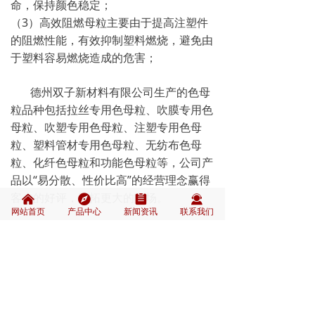
命，保持颜色稳定；
（3）高效阻燃母粒主要由于提高注塑件
的阻燃性能，有效抑制塑料燃烧，避免由
于塑料容易燃烧造成的危害；
德州双子新材料有限公司生产的色母
粒品种包括拉丝专用色母粒、吹膜专用色
母粒、吹塑专用色母粒、注塑专用色母
粒、塑料管材专用色母粒、无纺布色母
粒、化纤色母粒和功能色母粒等，公司产
品以“易分散、性价比高”的经营理念赢得
客户的好评，开拓更大的市场。
낀
뀶
뀳
끤
网站首页
产品中心
新闻资讯
联系我们
上一个：
绿色管材类色母粒
ꄴ
下一个：
白色管材类色母粒
ꄲ