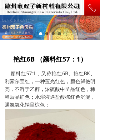
ꂅ
艳红6B （颜料红57：1）
颜料红57:1，又称艳红6B、艳红BK、
利索尔宝红，一种蓝光红色，颜色鲜艳明
亮，不溶于乙醇，浓硫酸中呈品红色，稀
释后品红色；水溶液遇盐酸棕红色沉淀，
遇氢氧化钠呈棕色；