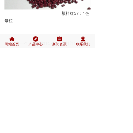
颜料红57：1色
母粒
낀
뀶
뀳
끤
上一个：
永固红F5RK （颜料红170）
网站首页
产品中心
新闻资讯
联系我们
ꄴ
下一个：
金光红C （颜料红53:1）
ꄲ
联系人:田经理
电话：
15069231215
Q  Q：
488409997
邮箱：
488409997@qq.com