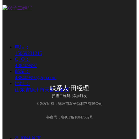
蓝色拉丝色母粒
¥ 0.00
立即购买
桔黄色拉丝色母粒
电话：
15069231215
¥ 0.00
Q  Q：
488409997
立即购买
邮箱：
488409997@qq.com
地址：
联系人:田经理
山东省德州市天衢工业园
扫描二维码 添加好友
©版权所有：德州市双子新材料有限公司
备案号：鲁ICP备18047552号
낀
网站首页